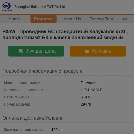
Shanghai linksunet E&T Co.Ltd
Home
Products
About Us
Factory Tour
>>
H05W - Проводник БС стандартный Хелукабле ф 3Г,
провода 2.5мм2 БК и кабеля обнаженный медный
Лучшая цена
Контакты
Подробная информация о продукте
Место происхождения:
Германия
Фирменное наименование:
HELUKABLE
Сертификация:
ROHS
Номер модели:
29478
Оплата и доставка Условия
Количество мин заказа:
100set