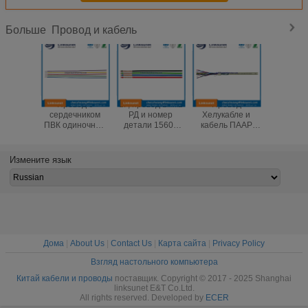
Провод и кабель
Больше
Провод с
1Г, провод 1мм2
Провод
Обши
сердечником
РД и номер
Хелукабле и
смаж
ПВК одиночные
детали 15602
кабель ПААР
устойч
и кабель
ядра Хелукабле
Троник КИ 2Г,
кабе
Хелукабле ЛиИИ
ЛифИ кабеля
провода ПВК
Хелукабл
сели
одиночный
0.14мм2 ГИ и
Троник - 
Измените язык
залуживанную
кабели
0.25мм
медную
495
проволоку на
мель 1Г 0.25мм2
ГН
Дома
|
About Us
|
Contact Us
|
Карта сайта
|
Privacy Policy
Взгляд настольного компьютера
Китай кабели и проводы
поставщик. Copyright © 2017 - 2025 Shanghai
linksunet E&T Co.Ltd.
All rights reserved. Developed by
ECER