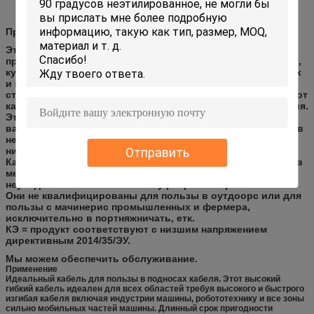
ЭН 60332-1-2 ДИН, ИЭК 60332-1 (эквивалент
Метод б теста части 804 ВДЭ 0472 ДИН)
Применение
Эти кабели особенно одеты для использования для
прибора с средним механическим стрессом в домочадцах,
кухнях и офисах, также для бытовых приборов в влажных
и влажных областях, например холодильниках,
стиральных машинах, закрутк-водителе етк. насколько этот
кабель допущен к уместным спецификациям оборудования.
Эти кабели одеты быть использованным для прибора
варить и топления под условием что кабель не приходит в
непосредственный контакт с горячими частями прибора и
никаких других влияний жары.
Отправить
Кабели соответствующие для фиксированной установки в
мебели, стены раздела, заволакивание украшения и в
неубедительные космосы полуфабрикат строя частей.
Они не квалифицированы для пользы в оутдоорс или для
пользы с мачинерис промышленных и фермера,
исключительно в портняжничать, етк.
КЭ = продукт соответствуют с низшим напряжением
директивным 2014/35/ЭУ.
Мы можем обеспечить обслуживание.
Применение
Идеальный кабель для пользы в подносах кабеля. Этот высокий
гибкий кабель идеален для всех областей требуя высокого и быстрого
изгибая кабеля включая индустрии машины, робототехнику и все зоны
сильно мобильных частей машины. Длинный срок пригодности