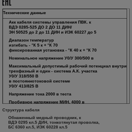
Технические данные
Акк кабеля системы управления ПВК. к
ВДЭ 0285-525 ДО 2 ДО 11 ДИН/
ЭН 50525 до 2 до 11 ДИН и ИЭК 60227 до 5
Диапазон температур
изгибать - °К 5 к + °К 70
фиксированная установка - °К 40 к + °К 70
Номинальное напряжение У0/У 300/500 в
Максимальный допустимый рабочий потенциал внутри
трехфазный и один - система А.К. участка
У0/У 318/550 В
в постояннотоковой системе
У0/У 413/825 В
Напряжение тока 2000 в теста
Пробивное напряжение МИН. 4000 в
Структура кабеля
Сопротивление изоляции
МИН. 20 МОхм кс км
Обнаженный медный проводник, к
ВДЭ 0295 кл.5 ДИН, тонкотянутая проволка,
Минимальный радиус загиба
БС 6360 кл.5, ИЭК 60228 кл.5
изгибать 7, кабель Ø 5 кс