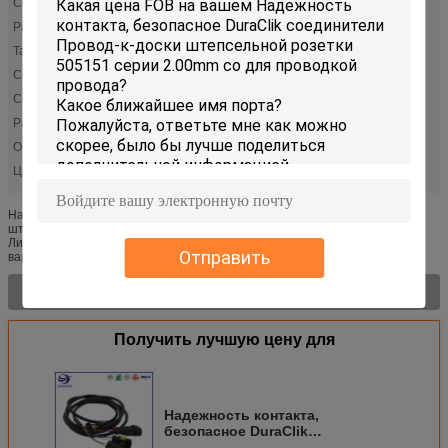
Серия:
DuraClik 505151
Pin:
2-15
Тангаж:
0,079" (2.00mm)
ConnectorType:
Штепсельная розетка
ContactType:
Женское гнездо
Расклассифицированное течение:
3.0A
OperatingTemperature:
-40°C к +125°C
Цвет:
Черный
Надежность контакта, безопасное DuraClik соединители Провод-к-доски
штепсельной розетки 505151 серии 2.00mm со для проводкой провода
Линия Molex расширенная соединителей DuraClik с терминальными
Отправить
вариантами сто...
Характер продукции >
Получить лучшую цену для
Надежность контакта,
безопасное DuraClik
соединители Провод-к-доски