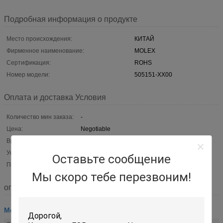
Подробная информация о продукте
Место происхождения:
КИТАЙ
Фирменное наименование:
MOLEX
Сертификация:
ROHS
Номер модели:
505151-XX00
Оплата и доставка Условия
Количество мин заказа:
-
Цена:
Negotiable
Время доставки:
2-3week
Условия оплаты:
L/C, T/T, западное соединение, MoneyGram
Оставьте сообщение
Поставка способности:
Могущий быть предметом переговоров
Мы скоро тебе перезвоним!
описание
Монтажная схема соединителей прямоугольника