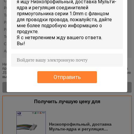
Серия:
Грузить и регуляция
Pin:
2-20
Тангаж:
0,039" (1.00mm)
Расклассифицированное напряжение тока:
50V
Расклассифицированное течение:
1A
Температура:
-25℃ к +85℃
ConnectorType:
Штепсельная розетка
ApplicableWire:
30-28AWG
Низкопрофильный, доставка Мульти-ядра и регуляция соединителей
прямоугольника серии 1.0mm с фланцом для проводки провода Доставка
JST и регуляция соединителей провод-к-доски серии предлагают решение
Отправить
высокой пл...
Характер продукции >
Получить лучшую цену для
Низкопрофильный, доставка
Мульти-ядра и регуляция
соединителей прямоугольника