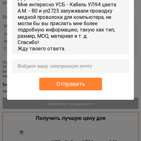
описание
Паяя монтажная схема
Материал:
ПВХ
цвет:
БК/РД/ИЭ/БУ/ВТ
имя:
USB2.0
Служба:
пользовательских
Подгонянный штепсельной вилкой полно--Аутомати паять машины
УСБ2.0 Длина: Клиент Удостоверение подлинности: РоХС Тип
интерфейса: Микро- соединитель УСБ стандарта Эксплуатационные
характеристики продукта: Переда...
Отправить
монтажная схема 9 штырей
Бирки:
,
паяя автомобильный провод
монтажная схема тыко
,
Характер продукции >
Получить лучшую цену для