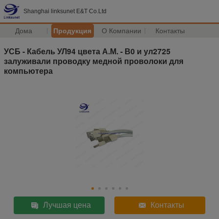
Shanghai linksunet E&T Co.Ltd
Дома
Продукция
О Компании
Контакты
УСБ - Кабель УЛ94 цвета А.М. - В0 и ул2725
залуживали проводку медной проволоки для
компьютера
Лучшая цена
Контакты