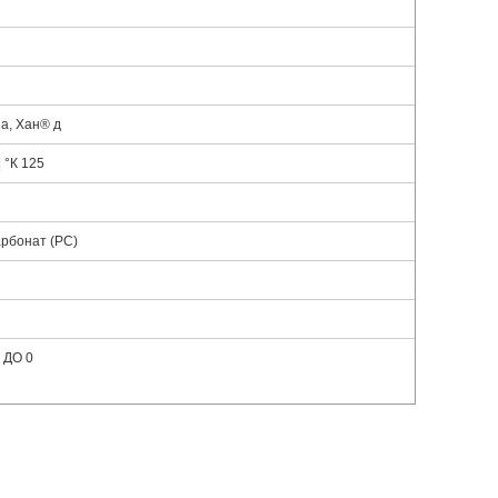
на, Хан® д
| °К 125
рбонат (PC)
 ДО 0