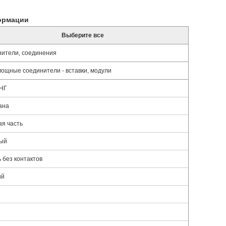
ормации
Выберите все
ители, соединения
ощные соединители - вставки, модули
НГ
ана
я часть
ный
 без контактов
ий