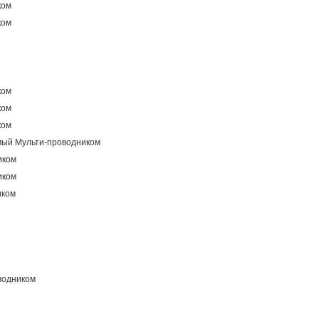
ком
ком
ком
ком
ком
ый Мульти-проводником
иком
иком
иком
водником