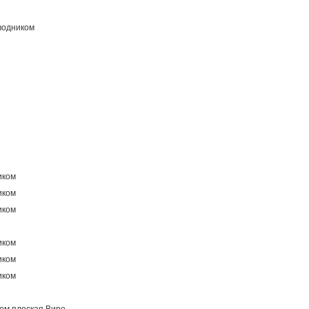
водником
иком
иком
иком
иком
иком
иком