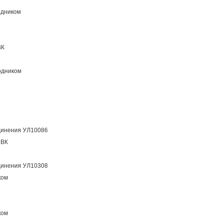
одником
ВК
одником
динения УЛ10086
ПВК
динения УЛ10308
ком
ком