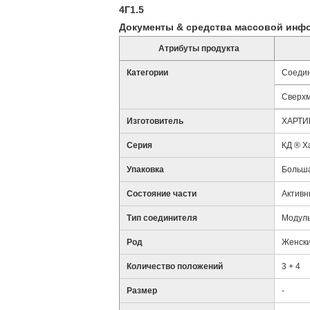
4Г1.5
Документы & средства массовой инф
Атрибуты продукта
Категории
Соедин
Сверхм
Изготовитель
ХАРТИ
Серия
КД ® Х
Упаковка
Больша
Состояние части
Актив
Тип соединителя
Модуль
Род
Женск
Количество положений
3 + 4
Размер
-