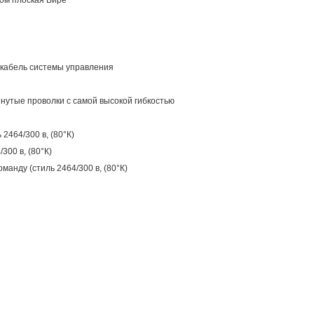
ом плоская Вире
кабель системы управления
утые проволки с самой высокой гибкостью
464/300 в, (80°К)
00 в, (80°К)
нду (стиль 2464/300 в, (80°К)