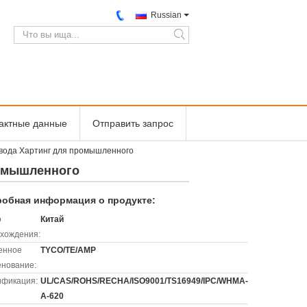
Russian
search
тактные данные
Отправить запрос
овода Хартинг для промышленного
ромышленного
обная информация о продукте:
о
Китай
хождения:
енное
TYCO/TE/AMP
нование:
ификация:
UL/CAS/ROHS/RECHA/ISO9001/TS16949/IPC/WHMA-
A-620