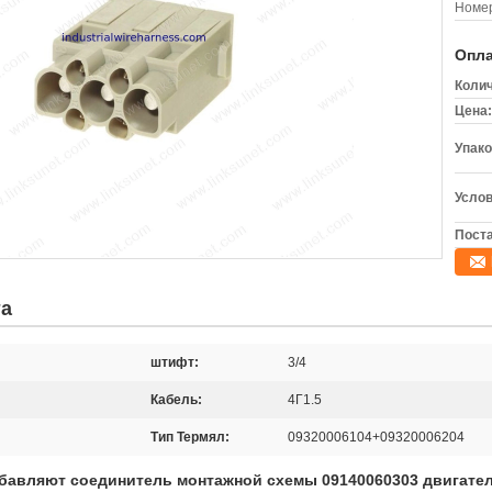
Номер
Опла
Колич
Цена:
Упако
Услов
Поста
та
штифт:
3/4
Кабель:
4Г1.5
Тип Термял:
09320006104+09320006204
бавляют соединитель монтажной схемы 09140060303 двигат