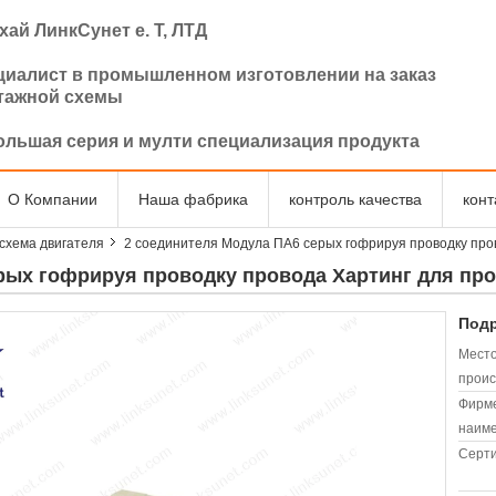
ай ЛинкСунет е. Т, ЛТД
циалист в промышленном изготовлении на заказ
тажной схемы
ольшая серия и мулти специализация продукта
О Компании
Наша фабрика
контроль качества
кон
схема двигателя
2 соединителя Модула ПА6 серых гофрируя проводку пр
ерых гофрируя проводку провода Хартинг для п
Подр
Мест
проис
Фирм
наиме
Серт