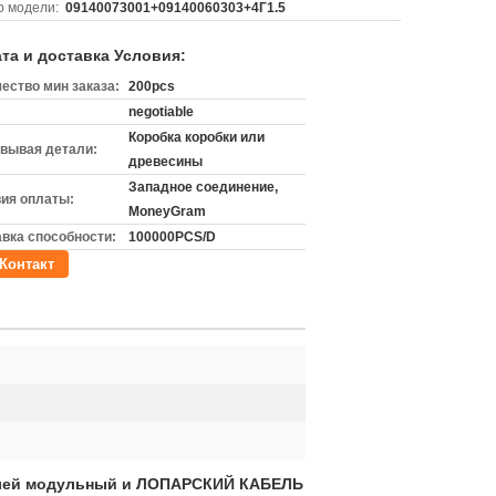
 модели:
09140073001+09140060303+4Г1.5
та и доставка Условия:
ество мин заказа:
200pcs
negotiable
Коробка коробки или
вывая детали:
древесины
Западное соединение,
ия оплаты:
MoneyGram
вка способности:
100000PCS/D
Контакт
елей модульный и ЛОПАРСКИЙ КАБЕЛЬ