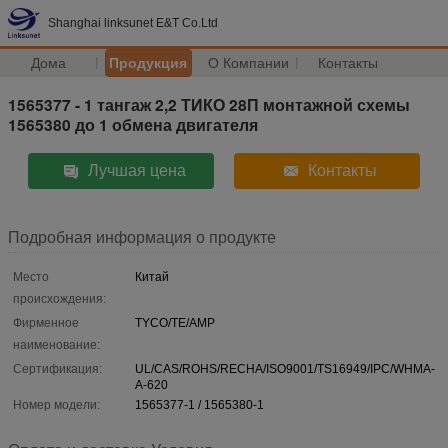
Shanghai linksunet E&T Co.Ltd
Дома
Продукция
О Компании
Контакты
1565377 - 1 тангаж 2,2 ТИКО 28П монтажной схемы
1565380 до 1 обмена двигателя
Лучшая цена
Контакты
Подробная информация о продукте
Место
Китай
происхождения:
Фирменное
TYCO/TE/AMP
наименование:
Сертификация:
UL/CAS/ROHS/RECHA/ISO9001/TS16949/IPC/WHMA-
A-620
Номер модели:
1565377-1 / 1565380-1