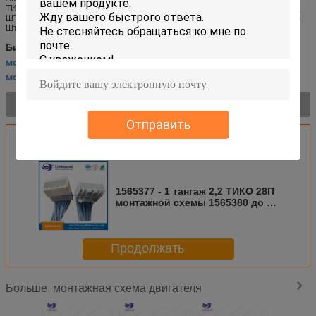
ТИКО АМП ТЭ 28П двигателя и женского провод расширения 1473672
ШТЕПСЕЛЬНАЯ ВИЛКА КОНН РАСКВАРТИРОВЫВАЯ ЖЕНСКИЙ КРИМП
Штепсельная вилка Женское гнез...
съемная кабельная проводка двигателя
Бирки:
,
монтажная схема обмена двигателя
,
монтажная схема для двигателя
Характер продукции >
Отправить
Получить лучшую цену для
1565377 - 1 тангаж 2,2 ТИКО 28П
монтажной схемы 1565380 до 1
обмена двигателя
Продолжать
монтажная схема двигателя
Больше