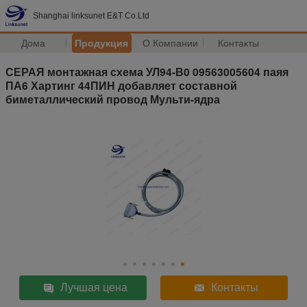
Shanghai linksunet E&T Co.Ltd
Дома
Продукция
О Компании
Контакты
СЕРАЯ монтажная схема УЛ94-В0 09563005604 паяя
ПА6 Хартинг 44ПИН добавляет составной
биметаллический провод Мульти-ядра
Лучшая цена
Контакты