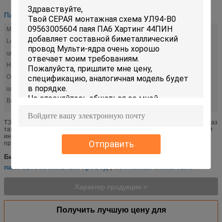
Паяя монтажная схема
МАТИЭЛ:
ПА6
Leght:
запрос клиента
цвет:
серый
Номинальность напряжения тока:
250A
Операционная Температура:
-55°C | 105°C
штифт:
44
Высокий свет:
,
паяя автомобильный провод
монтажная схема 9 штырей
ТЭ солдинг провод соединителя Д-СУБ обуздывают изготовление на заказ
таможни кабеля ПВК 5-747912-2/ЛИИКИ Документы & средства массовой
информации привяжите пользу ЛИИИ/ЛИИКИ/УЛ2464/2517/2586,
Отправить
привяжите пользу П...
монтажная схема 9 штырей
Бирки:
,
паяя автомобильный провод
монтажная схема тыко
,
Характер продукции >
Получить лучшую цену для