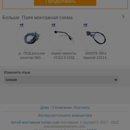
Продолжать
Паяя монтажная схема
Больше
Амфенол ЛКК17
Соединители
чернота 10114-
25 ПИН 
д - ПОД разъем-
серии черноты
3000ПК 3М и
9 ПВК м
розетки 3В3 и
УСБ2.0 СИД
припой 10314 -
ПИН п
пвк серое 2.5мм2
Чогори и
52Ф0 - 008 +
автомоб
привязывают
соединители 10п
собрание
провод
паяя монтажную
серии ксх джст
проводка
провода
Измените язык
схему
естественные
провода ОЭМ
СЕРЫЙ 
паяя монтажную
машины
схему
внутренняя
Дома
|
О Компании
|
Контакты
Взгляд настольного компьютера
Китай монтажная схема тыко
поставщик. Copyright © 2017 - 2022
industrialwireharness.com.