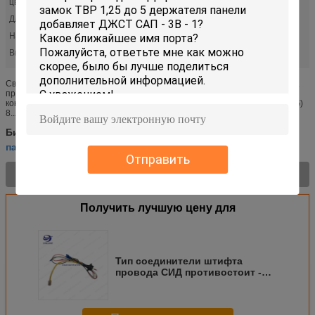
цвет:
bk
Длина:
Индивидуальные
На жилье:
ДЖСТ - СХ-10
Высокий свет:
,
паяя автомобильный провод
монтажная схема 9 штырей
Светодиодный разъем Передняя панель Крепление байонетного замка,
припой JST VHR-8N Жгут проводов / ПВХ / BK Specifictations Количество
контактов 2 3 3 9 18 24 3 + 9 3 + 11 Проволочный калибр 4,0 мм 2 (12AWG)
8...
монтажная схема 9 штырей
Бирки:
,
паяя автомобильный провод
монтажная схема тыко
,
Отправить
Характер продукции >
Получить лучшую цену для
Тип соединители штифта
провода СИД противостоит -
замок ТВР 1,25 до 5 держателя
панели добавляет ДЖСТ САП -
3В - 1