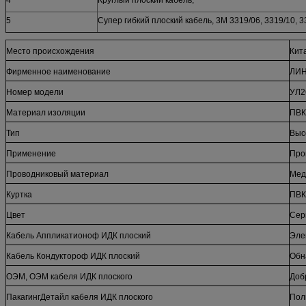
5
Супер гибкий плоский кабель, 3М 3319/06, 3319/10, 3
Место происхождения
Кит
Фирменное наименование
ЛИ
Номер модели
УЛ2
Материал изоляции
ПВК
Тип
Выс
Применение
Про
Проводниковый материал
Мед
Куртка
ПВК
Цвет
Сер
Кабель Аппликатионоф ИДК плоский
Эле
Кабель Кондуктороф ИДК плоский
Обн
ОЭМ, ОЭМ кабеля ИДК плоского
Доб
ПакагингДетайл кабеля ИДК плоского
Пол