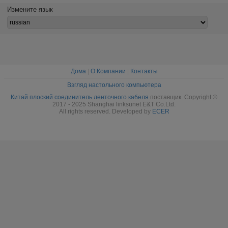
монтажной
круглая
изготовление на
1.27ММ
Измените язык
схемы плоского
заказ таможней
ИД
кабеля волокна
сертификата УЛ/
ПОДВО
изготовленная
РОСХ
ЛОДКИ
на заказ
плос
Дома
|
О Компании
|
Контакты
Взгляд настольного компьютера
Китай плоский соединитель ленточного кабеля
поставщик. Copyright ©
2017 - 2025 Shanghai linksunet E&T Co.Ltd.
All rights reserved. Developed by
ECER