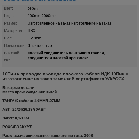
цвет:
серый
Leght:
100mm-2000mm
Размер:
Изготовленное на заказ изготовление на заказ
Материал:
ПВХ
Шаг:
1.27mm
Применение:
Электронные
плоский соединитель ленточного кабеля
Высокий
,
соединители плоской проволоки
свет:
10Пин к проводке провода плоского кабеля ИДК 10Пин с
изготовление на заказ таможней сертификата УЛ/РОСХ
Быстрые детали
Место происхождения: Китай
ТАНГАЖ кабеля: 1.0ММ/1.27ММ
АВГ: 22/24/26/28/30АВГ
Легхт: 0,1-10М
РОХС/РЭАКХ/УЛ
Расклассифицированное напряжение тока: 300В