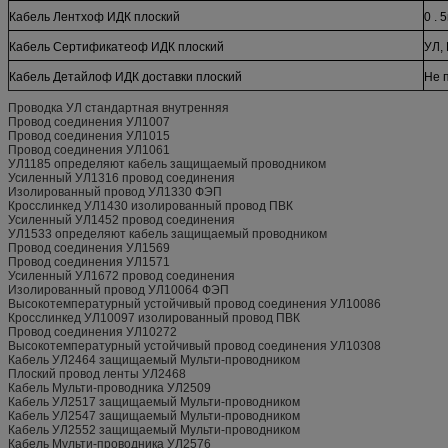
Кабель Лентхоф ИДК плоский
0 . 
Кабель Сертификатеоф ИДК плоский
УЛ,
Кабель Детайлоф ИДК доставки плоский
Не 
Проводка УЛ стандартная внутренняя
Провод соединения УЛ1007
Провод соединения УЛ1015
Провод соединения УЛ1061
УЛ1185 определяют кабель защищаемый проводником
Усиленный УЛ1316 провод соединения
Изолированный провод УЛ1330 ФЭП
Кросслинкед УЛ1430 изолированный провод ПВК
Усиленный УЛ1452 провод соединения
УЛ1533 определяют кабель защищаемый проводником
Провод соединения УЛ1569
Провод соединения УЛ1571
Усиленный УЛ1672 провод соединения
Изолированный провод УЛ10064 ФЭП
Высокотемпературный устойчивый провод соединения УЛ10086
Кросслинкед УЛ10097 изолированный провод ПВК
Провод соединения УЛ10272
Высокотемпературный устойчивый провод соединения УЛ10308
Кабель УЛ2464 защищаемый Мульти-проводником
Плоский провод ленты УЛ2468
Кабель Мульти-проводника УЛ2509
Кабель УЛ2517 защищаемый Мульти-проводником
Кабель УЛ2547 защищаемый Мульти-проводником
Кабель УЛ2552 защищаемый Мульти-проводником
Кабель Мульти-проводника УЛ2576