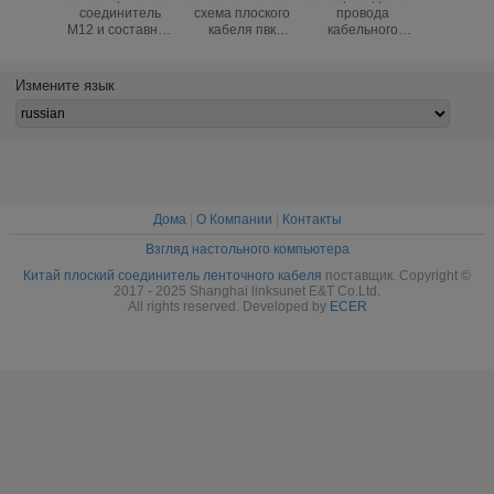
схема плоского
провода
ленточного
ЛОДКА 25ПИН
кабеля пвк
кабельного
кабеля ТАНГАЖА
ДЖСТ САП - 10В
УЛ2651-28АВГ
соединителя 9
кабельного
- соединители 1
1.27мм черная
Пин плоская с
соединителя
плоской
круглая
изготовление на
1.27ММ ПИН
проволоки с
Измените язык
заказ таможней
ИДК
аттестацией УЛ/
сертификата УЛ/
ПОДВОДНОЙ
РОСХ
РОСХ
ЛОДКИ 25
плоские
Дома
|
О Компании
|
Контакты
Взгляд настольного компьютера
Китай плоский соединитель ленточного кабеля
поставщик. Copyright ©
2017 - 2025 Shanghai linksunet E&T Co.Ltd.
All rights reserved. Developed by
ECER