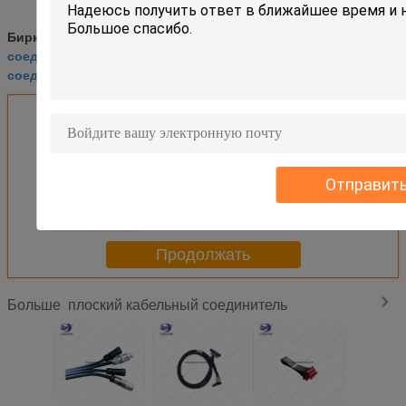
плоский соединитель ленточного кабеля
Бирки:
,
соединители ленточного кабеля идк
,
соединители плоской проволоки
Получить лучшую цену для
ТАНГАЖ УЛ2651 1.27ММ - ПВК
Отправит
ленточного кабеля
соединителей 28АВГ ДЖСТ ИДК
серый
Продолжать
плоский кабельный соединитель
Больше
Монтажная
Проводка
D - Собрания
D - ПОДВОДНАЯ