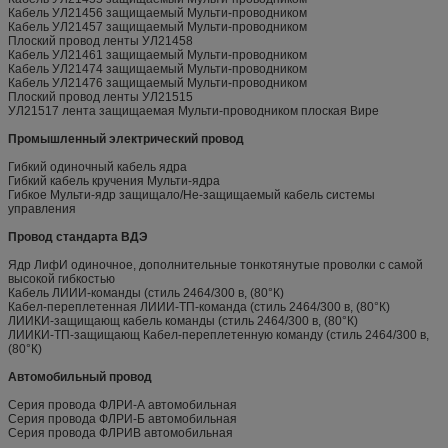
Кабель УЛ21456 защищаемый Мульти-проводником
Кабель УЛ21457 защищаемый Мульти-проводником
Плоский провод ленты УЛ21458
Кабель УЛ21461 защищаемый Мульти-проводником
Кабель УЛ21474 защищаемый Мульти-проводником
Кабель УЛ21476 защищаемый Мульти-проводником
Плоский провод ленты УЛ21515
УЛ21517 лента защищаемая Мульти-проводником плоская Вире
Промышленный электрический провод
Гибкий одиночный кабель ядра
Гибкий кабель кручения Мульти-ядра
Гибкое Мульти-ядр защищало/Не-защищаемый кабель системы
управления
Провод стандарта ВДЭ
Ядр ЛифИ одиночное, дополнительные тонкотянутые проволки с самой
высокой гибкостью
Кабель ЛИИИ-команды (стиль 2464/300 в, (80°К)
Кабел-переплетенная ЛИИИ-ТП-команда (стиль 2464/300 в, (80°К)
ЛИИКИ-защищающ кабель команды (стиль 2464/300 в, (80°К)
ЛИИКИ-ТП-защищающ Кабел-переплетенную команду (стиль 2464/300 в,
(80°К)
Автомобильный провод
Серия провода ФЛРИ-А автомобильная
Серия провода ФЛРИ-Б автомобильная
Серия провода ФЛРИВ автомобильная