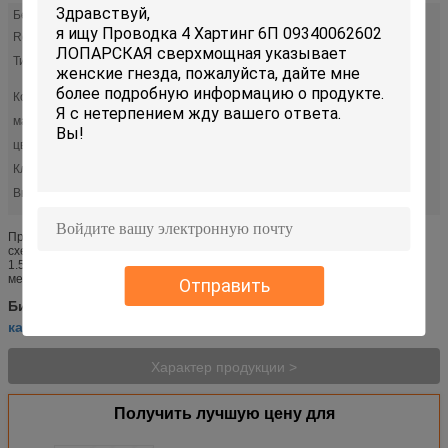
Бессвинцовое состояние/состояние
Неэтилированный/РоХС не-
уступчивый
RoHS:
Тип разъема:
Штепсельная вилка, женские
гнезда
Количество положений:
6
марка:
HARTING
цвет:
Бк или Арми-зеленое
Клобук соединителя:
16B
Высокий свет:
,
хартинг промышленные соединители
кабель амп тыко
Промышленный кабель 4 Хартинг 6П 09340062602+ЛАПП монтажной
схемы указывает гофрируя проводка ЛОПАРСКИЙ КАБЕЛЬ 7Г
1.5(1119907) Стренга тонкотянутой проволки сделанная из обнаженных
медных проволок ЛАПЛАНДЕЦ П8...
Отправить
хартинг промышленные соединители
Бирки:
,
кабель амп тыко
сверхмощная монтажная схема
,
Характер продукции >
Получить лучшую цену для