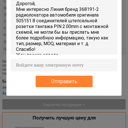
Серия:
505151
Штыри:
8
Тангаж:
0,079" (2.00mm)
ConnectorType:
Штепсельная розетка
ContactType:
Женское гнездо
Расклассифицированное течение:
3.0A
OperatingTemperature:
-40°C к +125°C
Цвет:
Черный
Линия бренд 368191-2 радиолокатора автомобиля оригинала 505151 8
соединителей штепсельной розетки тангажа PIN 2.00mm с монтажной
схемой Линия Molex расширенная соединителей DuraClik с
терминальными вариантами ...
монтажная схема корабля
Отправить
Бирки:
,
автоматическая электрическая монтажная схема
,
Автомобиль жгутов
Характер продукции >
Получить лучшую цену для