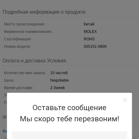
Подробная информация о продукте
Место происхождения:
Китай
Фирменное наименование:
MOLEX
Сертификация:
ROHS
Номер модели:
505151-0800
Оплата и доставка Условия
Количество мин заказа:
10 частей
Цена:
Negotiable
Время доставки:
2-3week
Условия оплаты:
L/C, T/T, западное соединение, MoneyGram
Поставка способности:
Могущий быть предметом переговоров
Оставьте сообщение
описание
Мы скоро тебе перезвоним!
Автомобильная жгутов проводов