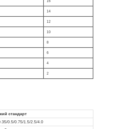
16
14
12
10
8
6
4
2
кий стандарт
.35/0.5/0.75/1.5/2.5/4.0