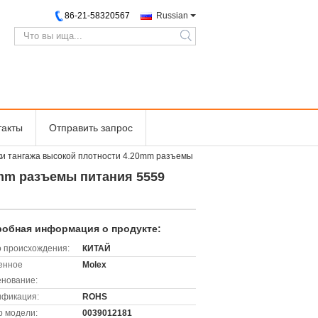
86-21-58320567
Russian
search
такты
Отправить запрос
и тангажа высокой плотности 4.20mm разъемы
mm разъемы питания 5559
обная информация о продукте:
 происхождения:
КИТАЙ
енное
Molex
нование:
ификация:
ROHS
 модели:
0039012181