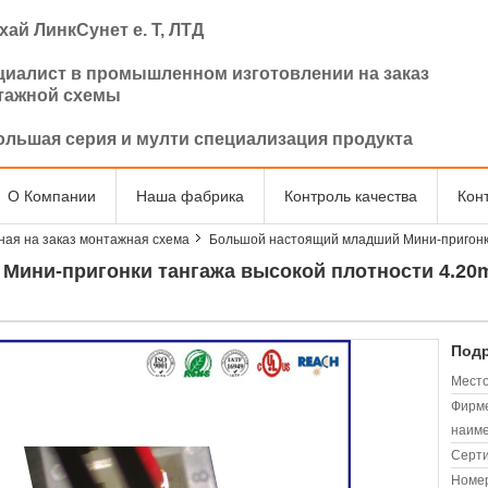
ай ЛинкСунет е. Т, ЛТД
циалист в промышленном изготовлении на заказ
тажной схемы
ольшая серия и мулти специализация продукта
О Компании
Наша фабрика
Контроль качества
Кон
ная на заказ монтажная схема
Большой настоящий младший Мини-пригонк
Мини-пригонки тангажа высокой плотности 4.20
Подр
Место
Фирм
наиме
Серт
Номер