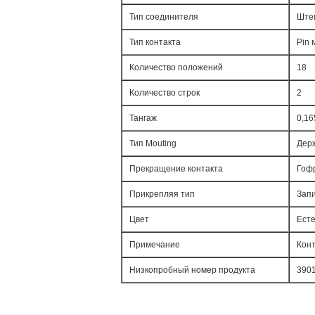
Тип соединителя
Ште
Тип контакта
Pin
Количество положений
18
Количество строк
2
Тангаж
0,16
Тип Mouting
Держ
Прекращение контакта
Гоф
Прикрепляя тип
Запи
Цвет
Ест
Примечание
Конт
Низкопробный номер продукта
390