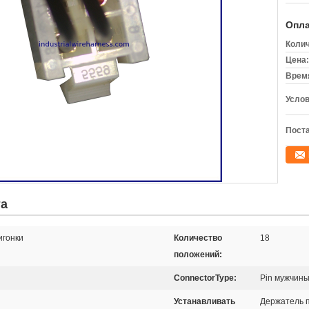
Опла
Колич
Цена:
Время
Услов
Поста
та
игонки
Количество
18
положений:
ConnectorType:
Pin мужчин
Устанавливать
Держатель п