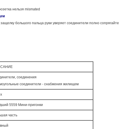
розетка нельзя mismated
щем
е защелку большого пальца руки уверяет соединители полно сопрягайте
ИСАНИЕ
динители, соединения
моугольные соединители - снабжения жилищем
ex
дший 5559 Мини-пригонки
ьшая часть
ивный