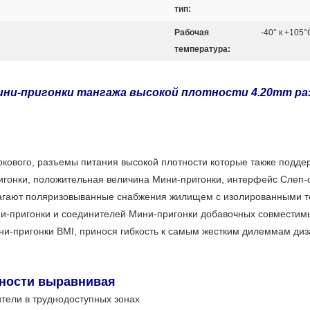
тип:
Рабочая
-40° к +105°
температура:
и-пригонки тангажа высокой плотности 4.20mm раз
ового, разъемы питания высокой плотности которые также поддер
ригонки, положительная величина Мини-пригонки, интерфейс Слеп-о
агают поляризовыванные снабжения жилищем с изолированными 
ини-пригонки и соединителей Мини-пригонки добавочных совместим
и-пригонки BMI, принося гибкость к самым жестким дилеммам диз
ности выравнивая
тели в труднодоступных зонах