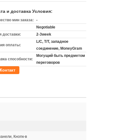
та и доставка Условия:
ество мин заказа:
-
Negotiable
 доставки:
2-3week
L/C, T/T, западное
ия оплаты:
соединение, MoneyGram
Могущий быть предметом
вка способности:
переговоров
Контакт
ы
анели, Кнопк-в