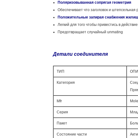
Поляризовыванная сопрягая геометрия
Обеспечивает что заголовок и штепсельная 
Положительные запирая снабжения жили
Легкий для того чтобы привестись в действи
Предотвращает случайный unmating
Детали соединителя
ТИП
ОП
Категория
Сое
Пря
Mfr
Mol
Серия
Мла
Пакет
Бол
Состояние части
Акт