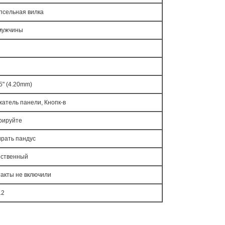
псельная вилка
 мужчины
5" (4.20mm)
атель панели, Кнопк-в
рируйте
рать пандус
ественный
акты не включили
12