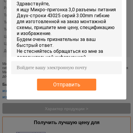
Серия:
Микро-пригонка 3,0 43025
Размер провода:
18-30
Тангаж:
0,118" (3.00mm)
Тип соединителя:
Штепсельная розетка
Тип контакта:
Женское гнездо
Цепи (максимум):
4
Цвет:
Черный
Диапазон температур:
-40° к +105°C
Микро-пригонка 3,0 разъемы питания Двух-строки 43025 серий 3.00mm
гибкие для изготовленной на заказ монтажной схемы Семья соединителя
Микро-пригонки может выдержать рабочие температуры до 125°C,
доступна во мн...
выполненная на заказ монтажная схема
Отправить
Бирки:
,
изготовленная на заказ автоматическая монтажная схема
,
изготовленная на заказ съемная кабельная проводка
Характер продукции >
Получить лучшую цену для