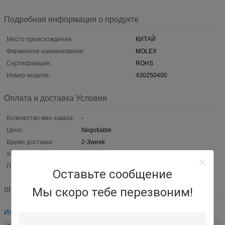
Подробная информация о продукте
Место происхождения:
КИТАЙ
Фирменное наименование:
MOLEX
Сертификация:
ROHS
Номер модели:
430250400
Оплата и доставка Условия
Количество мин заказа:
-
Цена:
Negotiable
Время доставки:
2-3week
Условия оплаты:
L/C, T/T, западное соединение, MoneyGram
Поставка способности:
Могущий быть предметом переговоров
Оставьте сообщение
описание
Мы скоро тебе перезвоним!
Изготовленная на заказ монтажная схема