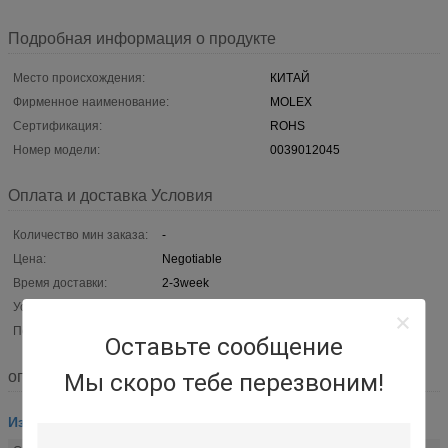
Подробная информация о продукте
Место происхождения:
КИТАЙ
Фирменное наименование:
MOLEX
Сертификация:
ROHS
Номер модели:
0039012045
Оплата и доставка Условия
Количество мин заказа:
-
Цена:
Negotiable
Время доставки:
2-3week
Условия оплаты:
L/C, T/T, западное соединение, MoneyGram
Поставка способности:
Могущий быть предметом переговоров
Оставьте сообщение
описание
Мы скоро тебе перезвоним!
Изготовленная на заказ монтажная схема