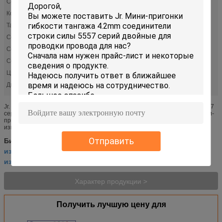
Серия:
5557
Количество строк:
2
Тангаж:
0,165" (4.20mm)
ConnectorType:
Штепсельная розетка
ContactType:
Женское гнездо
ContactTermination:
Гофрируйте
Цвет:
Естественный
Диапазон температур:
-40° к +105°C
Jr. Мини-пригонки гибкости тангажа 4.2mm соединители строки силы 5557
серий двойные для проводки провода ОБЩИЕ ТРЕБОВАНИЯ Мини Мини-
пригонка JR®offers широкая номенклатура товаров со всемирным
изготовляя следом ...
выполненная на заказ монтажная схема
Отправить
Бирки:
,
изготовленная на заказ автоматическая монтажная схема
,
изготовленная на заказ съемная кабельная проводка
Характер продукции >
Получить лучшую цену для