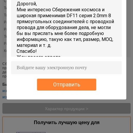
Серия:
DF11
Тип соединителя:
Гнездо
Тангаж:
0,079" (2.00mm)
Расклассифицированное напряжение тока:
250,0 v
Расклассифицированное течение:
2,0 a
Температура:
-40℃ к +85℃
Расквартировывать цвет:
Черный
Количество положений:
8
Сбережения космоса и широкая применимая DF11 серия 2.0mm 8
прямоугольных соединителей с проводкой провода для оборудования
дела Превращенный для оборудования дела как машины экземпляра,
принтеры и так далее. Ос...
выполненная на заказ монтажная схема
Отправить
Бирки:
,
изготовленная на заказ автоматическая монтажная схема
,
изготовленная на заказ съемная кабельная проводка
Характер продукции >
Получить лучшую цену для