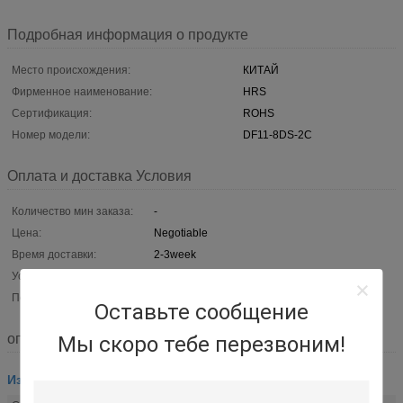
Подробная информация о продукте
Место происхождения:
КИТАЙ
Фирменное наименование:
HRS
Сертификация:
ROHS
Номер модели:
DF11-8DS-2C
Оплата и доставка Условия
Количество мин заказа:
-
Цена:
Negotiable
Время доставки:
2-3week
Условия оплаты:
L/C, T/T, западное соединение,
Поставка способности:
Могущий быть предметом переговоров
Оставьте сообщение
описание
Мы скоро тебе перезвоним!
Изготовленная на заказ монтажная схема