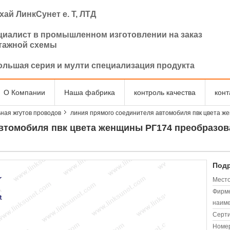
ай ЛинкСунет е. Т, ЛТД
циалист в промышленном изготовлении на заказ
тажной схемы
ольшая серия и мулти специализация продукта
О Компании
Наша фабрика
контроль качества
кон
ная жгутов проводов
линия прямого соединителя автомобиля пвк цвета 
автомобиля пвк цвета женщины РГ174 преобраз
Подр
Место
Фирм
наиме
Серт
Номер