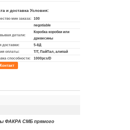
та и доставка Условия:
ество мин заказа:
100
negotiable
Коробка коробки или
вывая детали:
древесины
 доставки:
5-8Д
ия оплаты:
Т/Т, ПайПал, алипай
вка способности:
1000pcs/D
Контакт
ны ФАКРА СМБ прямого