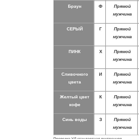
Браун
Ф
Прямой
мужчина
СЕРЫЙ
Г
Прямой
мужчина
ПИНК
Х
Прямой
мужчина
Сливочного
И
Прямой
цвета
мужчина
Желтый цвет
К
Прямой
кофе
мужчина
Синь воды
З
Прямой
мужчина