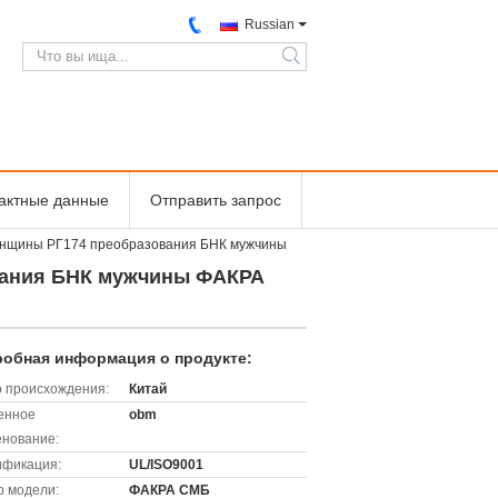
Russian
search
тактные данные
Отправить запрос
женщины РГ174 преобразования БНК мужчины
ования БНК мужчины ФАКРА
обная информация о продукте:
 происхождения:
Китай
енное
obm
нование:
ификация:
UL/ISO9001
 модели:
ФАКРА СМБ