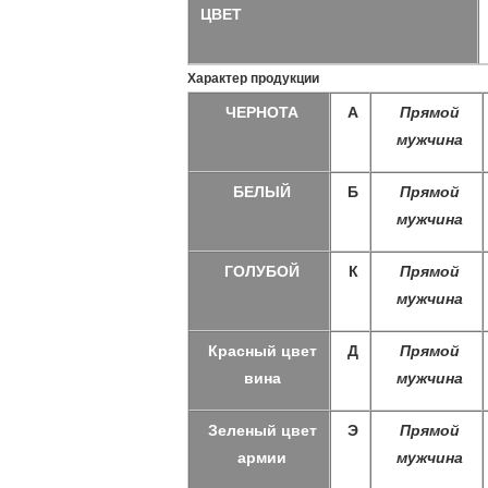
ЦВЕТ
Характер продукции
ЧЕРНОТА
А
Прямой
мужчина
БЕЛЫЙ
Б
Прямой
мужчина
ГОЛУБОЙ
К
Прямой
мужчина
Красный цвет
Д
Прямой
вина
мужчина
Зеленый цвет
Э
Прямой
армии
мужчина