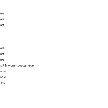
ком
ком
ком
ком
ком
ком
ый Мульти-проводником
иком
иком
иком