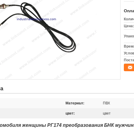
Опла
Колич
Цена:
Упако
Время
Услов
Поста
та
Материал:
ПВХ
цвет:
цвет
томобиля женщины РГ174 преобразования БНК мужчи