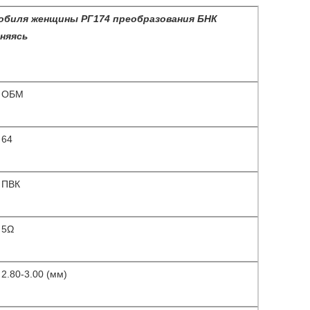
обиля женщины РГ174 преобразования БНК
няясь
ОБМ
64
ПВК
5Ω
2.80-3.00 (мм)