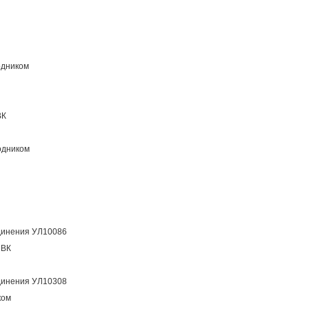
одником
ВК
одником
динения УЛ10086
ПВК
динения УЛ10308
ком