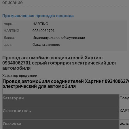
описание
Промышленная проводка провода
марка:
HARTING
HARTING:
09340062701
Длина:
Индивидуальное обслуживание
цвет:
Факультативного
Провод автомобиля соединителей Хартинг
09340062701 серый гофрируя электрический для
автомобиля
Характер продукции
Провод автомобиля соединителей Хартинг 093400627
электрический для автомобиля
Категории
Соед
Изготовитель
ХАР
Упаковка
Боль