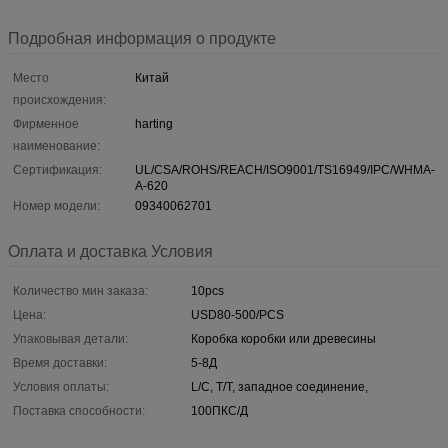
Подробная информация о продукте
Место
Китай
происхождения:
Фирменное
harting
наименование:
Сертификация:
UL/CSA/ROHS/REACH/ISO9001/TS16949/IPC/WHMA-
A-620
Номер модели:
09340062701
Оплата и доставка Условия
Количество мин заказа:
10pcs
Цена:
USD80-500/PCS
Упаковывая детали:
Коробка коробки или древесины
Время доставки:
5-8Д
Условия оплаты:
L/C, T/T, западное соединение,
Поставка способности:
100ПКС/Д