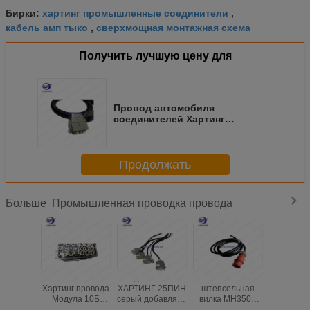
хартинг промышленные соединители
Бирки:
,
кабель амп тыко
сверхмощная монтажная схема
,
Получить лучшую цену для
Провод автомобиля
соединителей Хартинг
09340062701 серый гофрируя
электрический для автомобиля
Продолжать
Промышленная проводка провода
Больше
Проводка
Соединитель АЛ
5ПИН
Прово
Хартинг провода
ХАРТИНГ 25ПИН
штепсельная
провода 
Модула 10Б
серый добавляет
вилка МН3501
2 промыш
ВХОДА СЗ10Б
проводку
ПЭ ИП44 делает
гофри