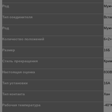
Род
Муж
Тип соединителя
Вста
Род
Муж
Количество положений
6+2+
Размер
16Б
Стиль прекращения
Кри
Настоящая оценка
830В
Тип установки
16А
Тип контакта
Хан
Рабочая температура
-40°К