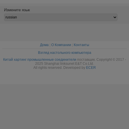
М25 СТОРОНЫ
прошивочного
проводку
соедин
КЛОБУКА КОНН
провода шкафа
водостойким
Харт
Измените язык
промышленная
ЖЕЛЕЗЫ М32
провода
промышл
красного/
голубого
соединителя
промышленную
Дома
|
О Компании
|
Контакты
Взгляд настольного компьютера
Китай хартинг промышленные соединители
поставщик. Copyright © 2017 -
2025 Shanghai linksunet E&T Co.Ltd.
All rights reserved. Developed by
ECER